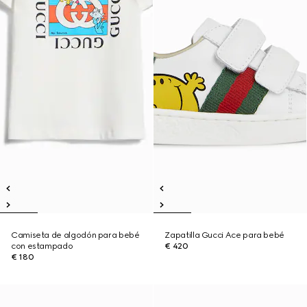
Camiseta de algodón para bebé
Zapatilla Gucci Ace para bebé
con estampado
€ 420
€ 180