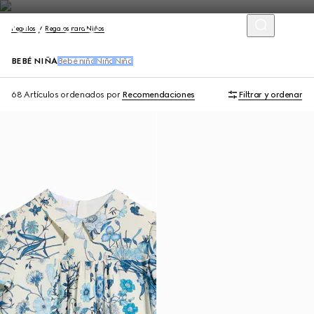
Regalos
Regalos para Niños
BEBÉ NIÑA
Bebé niño
Niño
Niña
68 Artículos
ordenados por
Recomendaciones
Filtrar y ordenar