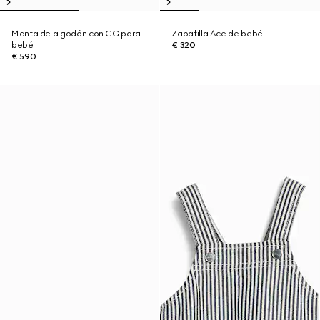
Manta de algodón con GG para
Zapatilla Ace de bebé
bebé
€ 320
€ 590