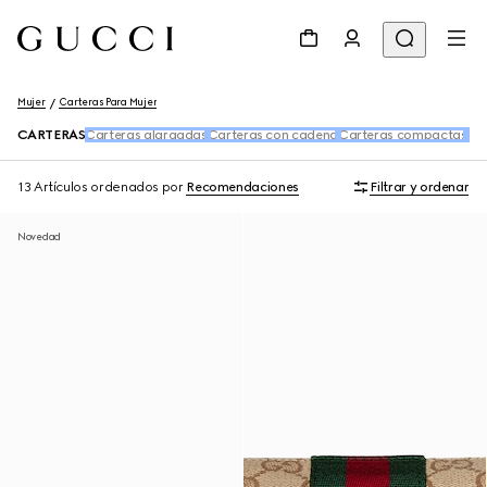
Mujer
Carteras Para Mujer
CARTERAS
Carteras alargadas
Carteras con cadena
Carteras compactas
Tar
13 Artículos
ordenados por
Recomendaciones
Filtrar y ordenar
Novedad