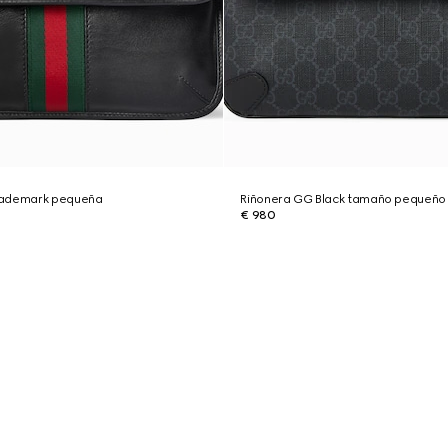
rademark pequeña
Riñonera GG Black tamaño pequeño
€ 980