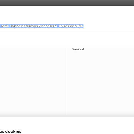
s
Totes
Bolsos pequeños y neceseres
Bolsas de Viaje
Novedad
os cookies