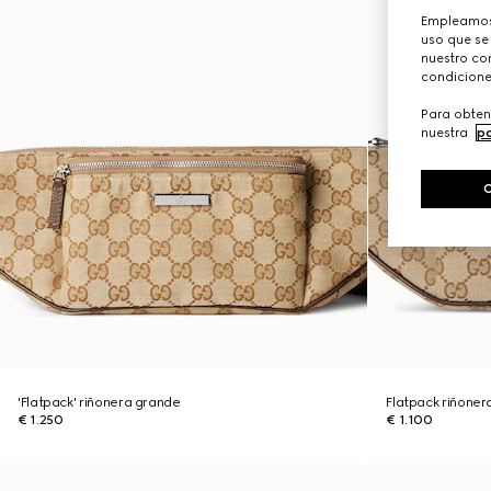
Empleamos 
uso que se
nuestro con
condicione
Para obten
nuestra
po
'Flatpack' riñonera grande
Flatpack riñone
€ 1.250
€ 1.100