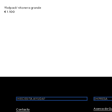
'Flatpack' riñonera grande
€ 1.100
Footer
¿NECESITA AYUDA?
EMPRESA
Acerca de G
Contacto