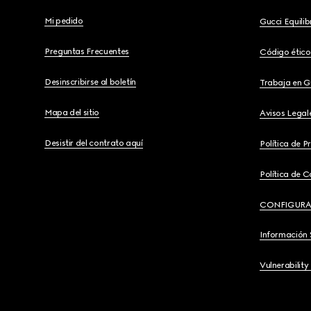
Mi pedido
Gucci Equili
Preguntas Frecuentes
Código ético
Desinscribirse al boletín
Trabaja en G
Mapa del sitio
Avisos Legal
Desistir del contrato aquí
Política de P
Política de C
CONFIGURA
Información 
Vulnerability