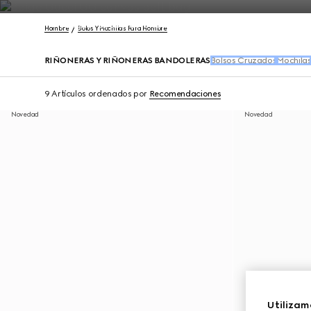
Póngase en contacto con nosotros
Hombre
Bolos Y Mochilas Para Hombre
RIÑONERAS Y RIÑONERAS BANDOLERAS
Bolsos Cruzados
Mochila
9 Artículos
ordenados por
Recomendaciones
Novedad
Novedad
Utilizam