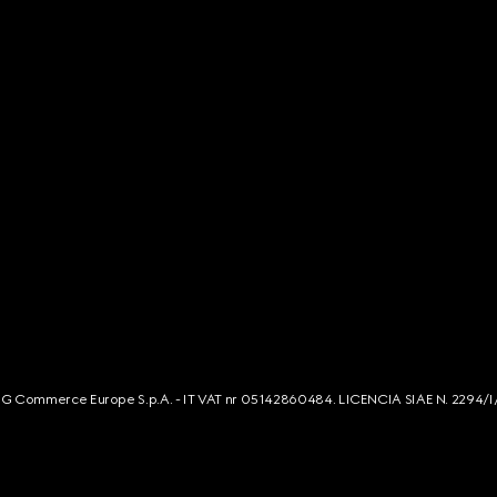
s. G Commerce Europe S.p.A. - IT VAT nr 05142860484. LICENCIA SIAE N. 2294/I