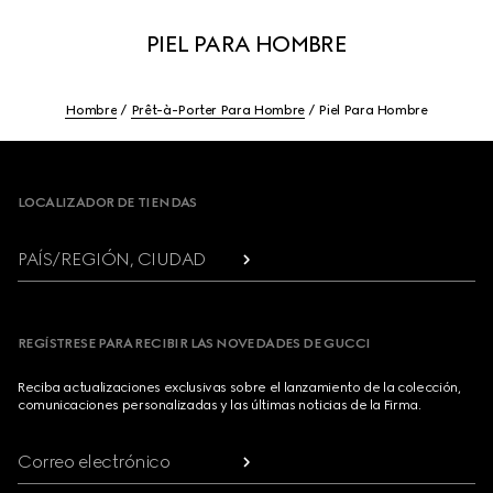
PIEL PARA HOMBRE
Hombre
Prêt-à-Porter Para Hombre
Piel Para Hombre
Footer
LOCALIZADOR DE TIENDAS
PAÍS/REGIÓN, CIUDAD
REGÍSTRESE PARA RECIBIR LAS NOVEDADES DE GUCCI
Reciba actualizaciones exclusivas sobre el lanzamiento de la colección,
comunicaciones personalizadas y las últimas noticias de la Firma.
Correo electrónico