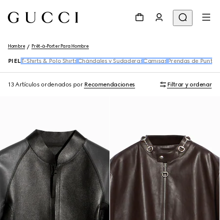
Hombre
Prêt-à-Porter Para Hombre
PIEL
T-Shirts & Polo Shirts
Chándales y Sudaderas
Camisas
Prendas de Punto
D
13 Artículos
ordenados por
Recomendaciones
Filtrar y ordenar