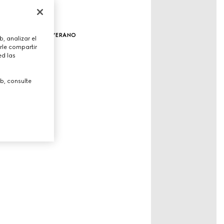
bolsos de verano
, analizar el
rle compartir
ed las
b, consulte