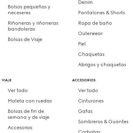
Denim
Bolsos pequeños y
neceseres
Pantalones & Shorts
Riñoneras y riñoneras
Ropa de baño
bandoleras
Outerwear
Bolsas de Viaje
Piel
Chaquetas
Abrigos y chaquetas
viaje
accesorios
Ver todo
Ver todo
Maleta con ruedas
Cinturones
Bolsas de fin de
Gafas
semana y de viaje
Sombreros & Guantes
Accesorios
Corbatas