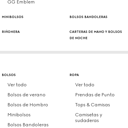
GG Emblem
minibolsos
bolsos bandoleras
riñonera
carteras de mano y bolsos
de noche
bolsos
ropa
Ver todo
Ver todo
Bolsos de verano
Prendas de Punto
Bolsos de Hombro
Tops & Camisas
Minibolsos
Camisetas y
sudaderas
Bolsos Bandoleras