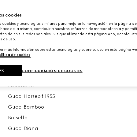
os cookies
comprar por línea
ver todos los bolsos
cookies y tecnologías similares para mejorar la navegación en la página web
 hace de la misma, contribuir a nuestros esfuerzos de mercadotecnia y permiti
Gucci Giglio
tenido en sus redes sociales. Si sigue utilizando esta página web, acepta ust
s de uso.
GG Marmont
er más información sobre estas tecnologías y sobre su uso en esta página we
Gucci Jackie
lítica de cookies
.
Ophidia
OK
CONFIGURACIÓN DE COOKIES
Dionysus
Paparazzo
Gucci Horsebit 1955
Gucci Bamboo
Borsetto
Gucci Diana