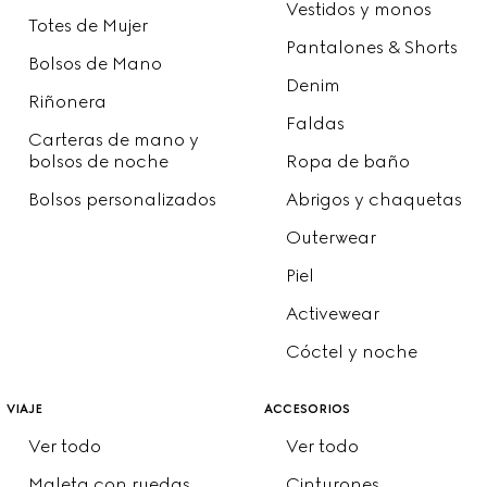
Vestidos y monos
Totes de Mujer
Pantalones & Shorts
Bolsos de Mano
Denim
Riñonera
Faldas
Carteras de mano y
bolsos de noche
Ropa de baño
Bolsos personalizados
Abrigos y chaquetas
Outerwear
Piel
Activewear
Cóctel y noche
viaje
accesorios
Ver todo
Ver todo
Maleta con ruedas
Cinturones