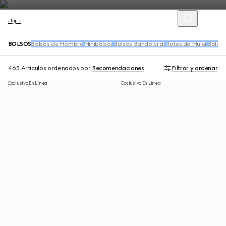
Mujer
BOLSOS
Bolsos de Hombro
Minibolsos
Bolsos Bandoleras
Totes de Mujer
Bolso
465 Artículos
ordenados por
Recomendaciones
Filtrar y ordenar
Exclusivo En Línea
Exclusivo En Línea