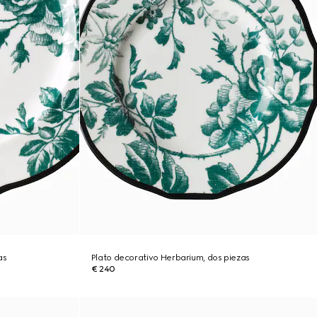
as
Plato decorativo Herbarium, dos piezas
€ 240