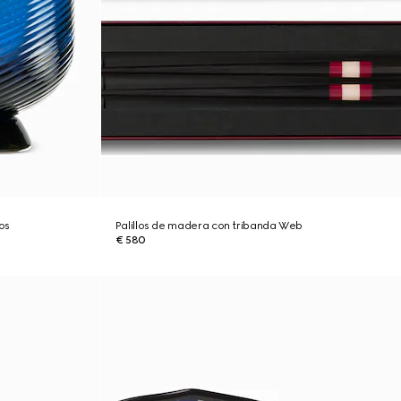
os
Palillos de madera con tribanda Web
€ 580