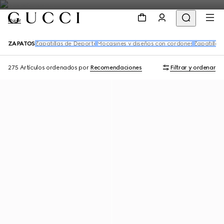
Mujer
ZAPATOS
Zapatillas de Deporte
Mocasines y diseños con cordones
Zapatillas
275 Artículos
ordenados por
Recomendaciones
Filtrar y ordenar