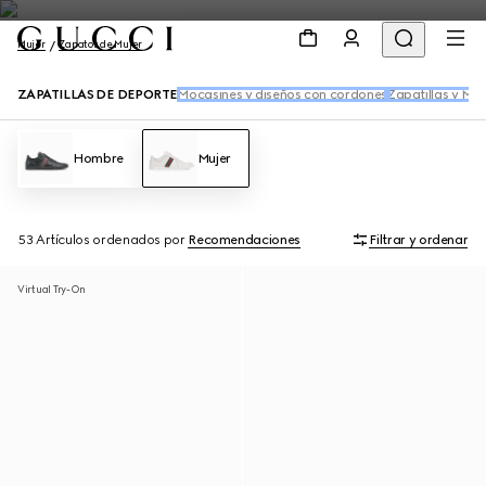
Mujer
Zapatos de Mujer
ZAPATILLAS DE DEPORTE
Mocasines y diseños con cordones
Zapatillas y Mul
Hombre
Mujer
53 Artículos
ordenados por
Recomendaciones
Filtrar y ordenar
Virtual Try-On