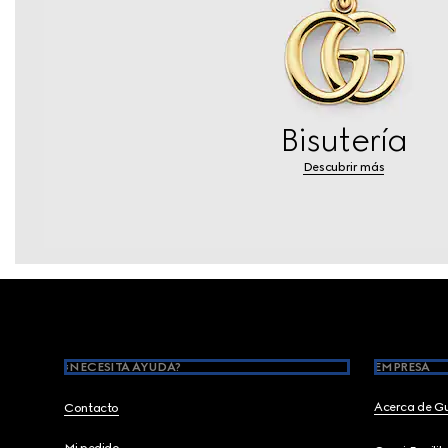
Bisutería
Descubrir más
Footer
¿NECESITA AYUDA?
EMPRESA
Acerca de G
Contacto