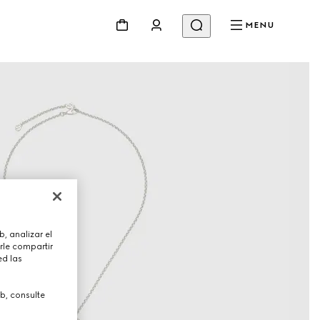
MENU
, analizar el
rle compartir
ed las
b, consulte