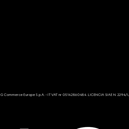
s. G Commerce Europe S.p.A. - IT VAT nr 05142860484. LICENCIA SIAE N. 2294/I