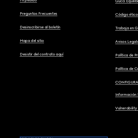
Mi pedido
Gucci Equili
Preguntas Frecuentes
Código ético
Desinscribirse al boletín
Trabaja en G
Mapa del sitio
Avisos Legal
Desistir del contrato aquí
Política de P
Política de C
CONFIGURA
Información 
Vulnerability