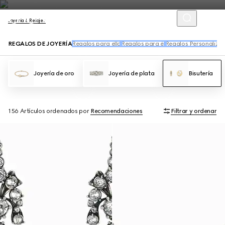
Joyería & Relojes
REGALOS DE JOYERÍA
Regalos para ella
Regalos para él
Regalos Personaliza
Joyería de oro
Joyería de plata
Bisutería
156 Artículos
ordenados por
Recomendaciones
Filtrar y ordenar