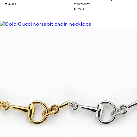
€ 490
Marmont
€ 290