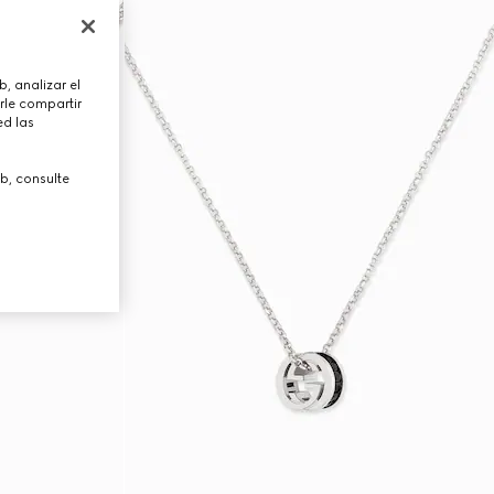
, analizar el
rle compartir
ed las
b, consulte