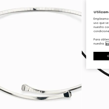
Utilizam
Empleamos 
uso que se
nuestro con
condicione
Para obten
nuestra
po