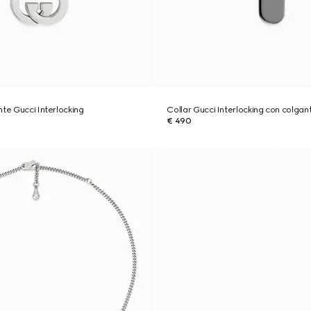
nte Gucci Interlocking
Collar Gucci Interlocking con colgan
€ 490