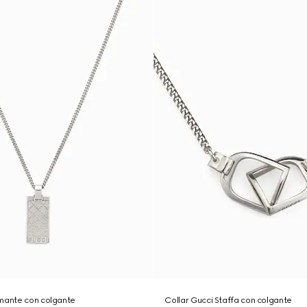
amante con colgante
Collar Gucci Staffa con colgante