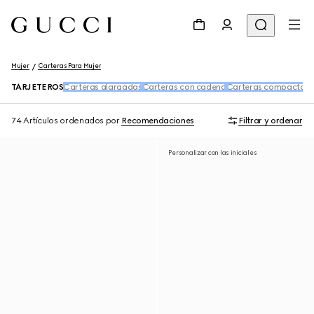
Mujer
Carteras Para Mujer
TARJETEROS
Carteras alargadas
Carteras con cadena
Carteras compactas
A
74 Artículos
ordenados por
Recomendaciones
Filtrar y ordenar
Personalizar con las iniciales