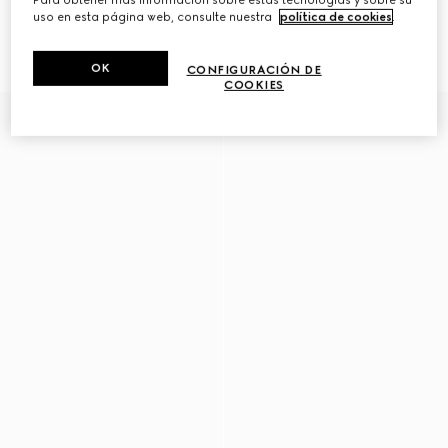
uso en esta página web, consulte nuestra
política de cookies
.
Mocasín con Horsebit para
Mocasín con tribanda Web para
hombre
hombre
€ 780
€ 750
OK
CONFIGURACIÓN DE
COOKIES