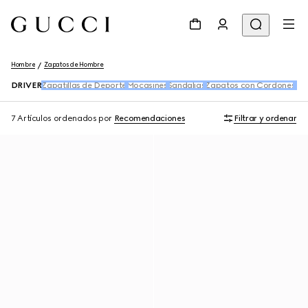
Hombre
Zapatos de Hombre
DRIVER
Zapatillas de Deporte
Mocasines
Sandalias
Zapatos con Cordones
Bot
7 Artículos
ordenados por
Recomendaciones
Filtrar y ordenar