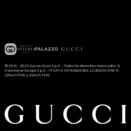
© 2016 - 2025 Guccio Gucci S.p.A. - Todos los derechos reservados. G
Commerce Europe S.p.A. - IT VAT nr 05142860484. LICENCIA SIAE N.
2294/I/1936 y 5647/I/1936