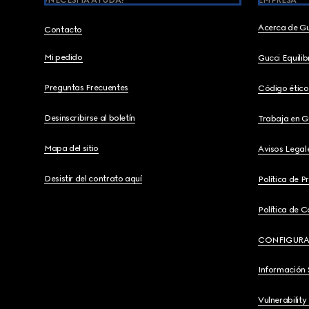
¿NECESITA AYUDA?
EMPRESA
Acerca de G
Contacto
Mi pedido
Gucci Equili
Preguntas Frecuentes
Código ético
Desinscribirse al boletín
Trabaja en G
Mapa del sitio
Avisos Legal
Desistir del contrato aquí
Política de P
Política de C
CONFIGURA
Información 
Vulnerability