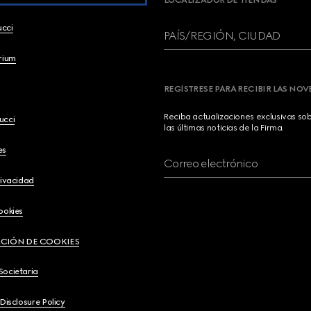
LOCALIZADOR DE TIENDAS
ucci
PAÍS/REGIÓN, CIUDAD
brium
REGÍSTRESE PARA RECIBIR LAS NO
Reciba actualizaciones exclusivas so
ucci
las últimas noticias de la Firma.
es
Correo electrónico
rivacidad
ookies
CIÓN DE COOKIES
Societaria
 Disclosure Policy