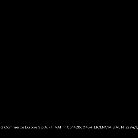
s. G Commerce Europe S.p.A. - IT VAT nr 05142860484. LICENCIA SIAE N. 2294/I