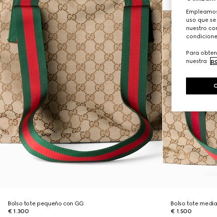
Empleamos 
uso que se
nuestro con
condicione
Para obten
nuestra
po
Bolso tote pequeño con GG
Bolso tote medi
€ 1.300
€ 1.500