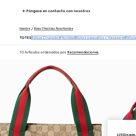
Póngase en contacto con nosotros
Hombre
Bolos Y Mochilas Para Hombre
TOTES
Bolsos Cruzados
Mochilas
Bolsos pequeños y Neceseres
Riñon
10 Artículos
ordenados por
Recomendaciones
Utilizam