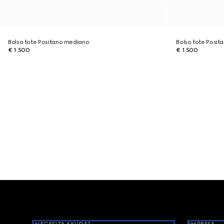
Bolso tote Positano mediano
Bolso tote Posi
€ 1.500
€ 1.500
Footer