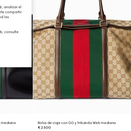
, analizar el
rle compartir
ed las
b, consulte
k mediana
Bolsa de viaje con GG y tribanda Web mediana
€ 2.500