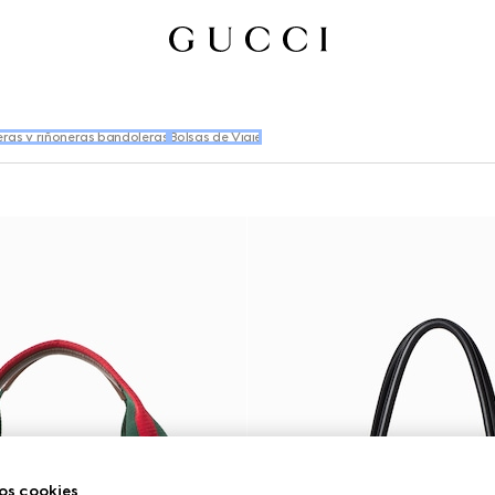
eras y riñoneras bandoleras
Bolsas de Viaje
os cookies