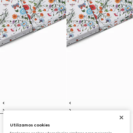
Gucci: The Art of Silk (italiano)
Gucci: The Art of Silk (inglés)
Utilizamos cookies
€ 250
€ 250