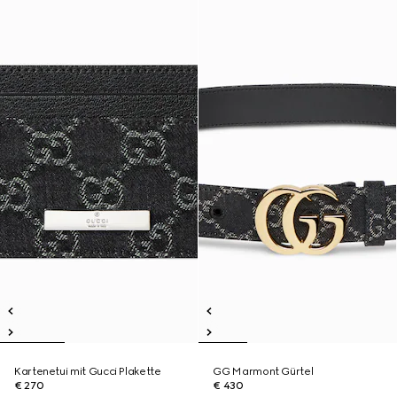
Kartenetui mit Gucci Plakette
GG Marmont Gürtel
€ 270
€ 430