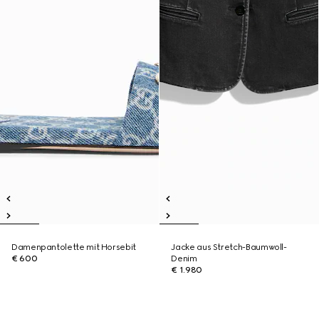
Damenpantolette mit Horsebit
Jacke aus Stretch-Baumwoll-
€ 600
Denim
€ 1.980