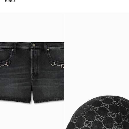
€ 980