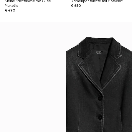
Kleine Brieftasche mit Gucci
Damenpantolette mit Horsebit
Plakette
€ 650
€ 490