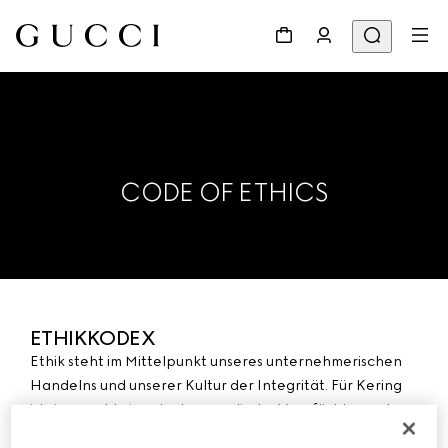
CODE OF ETHICS
ETHIKKODEX
Ethik steht im Mittelpunkt unseres unternehmerischen
Handelns und unserer Kultur der Integrität. Für Kering
ist sie sowohl eine starke moralische Verpflichtung als
auch ein Vertrauensgrundsatz, der für die nachhaltige