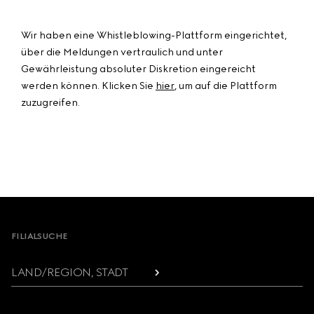
Wir haben eine Whistleblowing-Plattform eingerichtet,
über die Meldungen vertraulich und unter
Gewährleistung absoluter Diskretion eingereicht
werden können. Klicken Sie
hier
, um auf die Plattform
zuzugreifen.
Footer
FILIALSUCHE
LAND/REGION, STADT