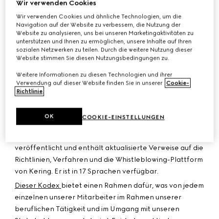
Wir verwenden Cookies
Entwicklung unseres Unternehmens unerlässlich ist.
Diese Kultur der Integrität basiert auf der Einhaltung
Wir verwenden Cookies und ähnliche Technologien, um die
Navigation auf der Website zu verbessern, die Nutzung der
von Gesetzen und Vorschriften sowie auf dem täglichen
Website zu analysieren, uns bei unseren Marketingaktivitäten zu
Engagement jedes einzelnen Mitarbeiters für die Werte
unterstützen und Ihnen zu ermöglichen, unsere Inhalte auf Ihren
sozialen Netzwerken zu teilen. Durch die weitere Nutzung dieser
der Gruppe. Kering verfolgt eine Null-Toleranz-Politik
Website stimmen Sie diesen Nutzungsbedingungen zu.
gegenüber Korruption und jeglichem Verstoß gegen
unsere Integritätsgrundsätze.
Weitere Informationen zu diesen Technologien und ihrer
Verwendung auf dieser Website finden Sie in unserer
Cookie-
Seit 2005 legt der Ethikkodex von Kering – in
Richtlinie
.
Anlehnung an die von uns 1996 erarbeitete Ethik-
Charta – die wichtigsten Grundsätze fest, die unser
OK
COOKIE-EINSTELLUNGEN
tägliches Handeln bestimmen und leiten. Unser
überarbeiteter Ethikkodex wurde im Jahr 2026
veröffentlicht und enthält aktualisierte Verweise auf die
Richtlinien, Verfahren und die Whistleblowing-Plattform
von Kering. Er ist in 17 Sprachen verfügbar.
Dieser Kodex
bietet einen Rahmen dafür, was von jedem
einzelnen unserer Mitarbeiter im Rahmen unserer
beruflichen Tätigkeit und im Umgang mit unseren