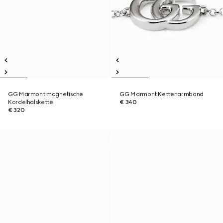
GG Marmont magnetische
GG Marmont Kettenarmband
Kordelhalskette
€ 340
€ 320