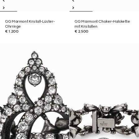
GG Marmont Kristall-Lüster-
GG Marmont Choker-Halskette
Ohrringe
mit Kristallen
€ 1.200
€ 2.500