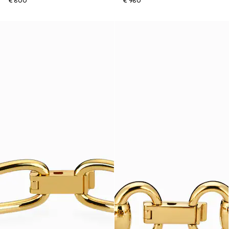
€ 800
€ 980