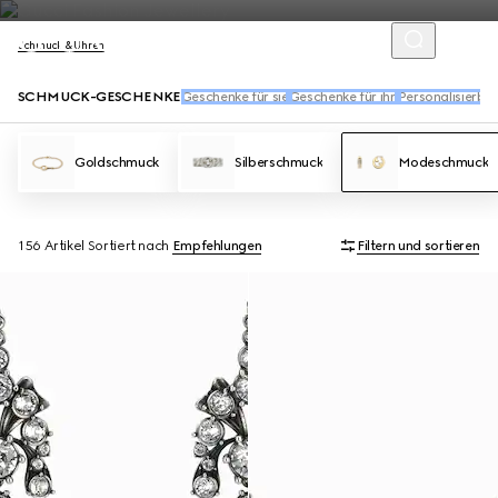
Schmuck & Uhren
SCHMUCK-GESCHENKE
Geschenke für sie
Geschenke für ihn
Personalisierba
Goldschmuck
Silberschmuck
Modeschmuck
156 Artikel
Sortiert nach
Empfehlungen
Filtern und sortieren