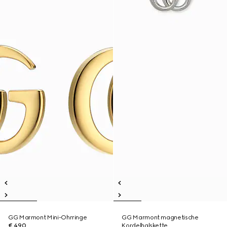
GG Marmont Mini-Ohrringe
GG Marmont magnetische
€ 490
Kordelhalskette