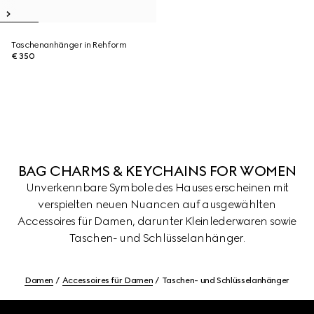
Taschenanhänger in Rehform
€ 350
BAG CHARMS & KEYCHAINS FOR WOMEN
Unverkennbare Symbole des Hauses erscheinen mit
verspielten neuen Nuancen auf ausgewählten
Accessoires für Damen, darunter Kleinlederwaren sowie
Taschen- und Schlüsselanhänger.
Damen
Accessoires für Damen
Taschen- und Schlüsselanhänger
Footer