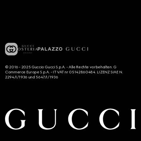
© 2016 - 2025 Guccio Gucci S.p.A. - Alle Rechte vorbehalten. G
Commerce Europe S.p.A. - IT VAT nr 05142860484. LIZENZ SIAE N.
2294/I/1936 und 5647/I/1936