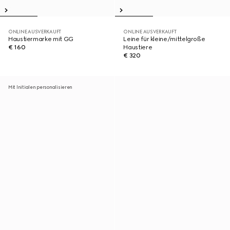
ONLINE AUSVERKAUFT
ONLINE AUSVERKAUFT
Haustiermarke mit GG
Leine für kleine/mittelgroße
€ 160
Haustiere
€ 320
Mit Initialen personalisieren