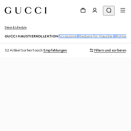
Décor & Lifestyle
GUCCI HAUSTIERKOLLEKTION
Accessoires
Kleidung für Haustiere​
Wohnacces
52 Artikel
Sortiert nach
Empfehlungen
Filtern und sortieren