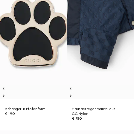
Anhänger in Pfotenform
Haustierregenmantel aus
€ 190
GG Nylon
€ 750