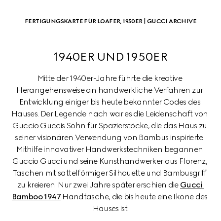
FERTIGUNGSKARTE FÜR LOAFER, 1950ER | GUCCI ARCHIVE
1940ER UND 1950ER
Mitte der 1940er-Jahre führte die kreative 
Herangehensweise an handwerkliche Verfahren zur 
Entwicklung einiger bis heute bekannter Codes des 
Hauses. Der Legende nach war es die Leidenschaft von 
Guccio Guccis Sohn für Spazierstöcke, die das Haus zu 
seiner visionären Verwendung von Bambus inspirierte. 
Mithilfe innovativer Handwerkstechniken begannen 
Guccio Gucci und seine Kunsthandwerker aus Florenz, 
Taschen mit sattelförmiger Silhouette und Bambusgriff 
zu kreieren. Nur zwei Jahre später erschien die 
Gucci 
Bamboo 1947
 Handtasche, die bis heute eine Ikone des 
Hauses ist.