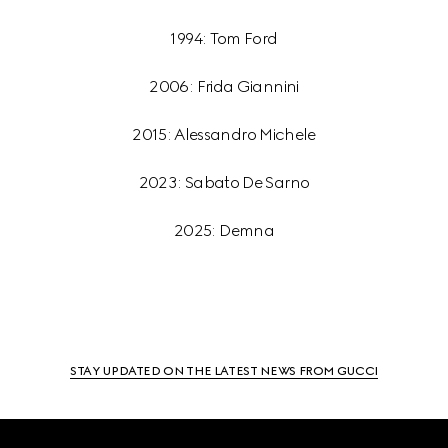
1994: Tom Ford
2006: Frida Giannini
2015: Alessandro Michele
2023: Sabato De Sarno
2025: Demna
STAY UPDATED ON THE LATEST NEWS FROM GUCCI
Footer