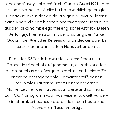
Londoner Savoy Hotel eröffnete Guccio Gucci 1921 unter 
seinem Namen ein Atelier für handwerklich gefertigte 
Gepäckstücke in der Via della Vigna Nuova in Florenz. 
Seine Vision: die Kombination hochwertigster Materialien 
aus der Toskana mit eleganter englischer Ästhetik. Diesen 
Anfangsjahren entstammt der Ursprung der Marke 
Gucci in der 
Welt des Reisens
 und Entdeckens, der bis 
heute untrennbar mit dem Haus verbunden ist.
Ende der 1930er-Jahre wurden zudem Produkte aus 
Canvas ins Angebot aufgenommen, die sich vor allem 
durch ihr robusteres Design auszeichneten. In dieser Zeit 
entstand der sogenannte Diamante-Stoff, dessen 
berühmtes Rautenmuster zu einem der ersten 
Markenzeichen des Hauses avancierte und schließlich 
zum GG Monogramm-Canvas weiterentwickelt wurde – 
ein charakteristisches Material, das noch heute eine 
Auswahl an 
Taschen prägt
.