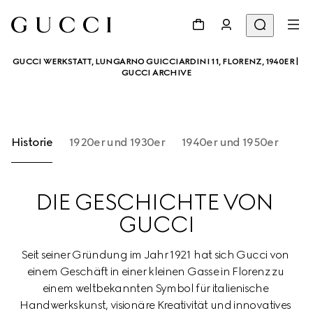
GUCCI WERKSTATT, LUNGARNO GUICCIARDINI 11, FLORENZ, 1940ER | 
GUCCI ARCHIVE
Historie
1920er und 1930er
1940er und 1950er
195
DIE GESCHICHTE VON 
GUCCI
Seit seiner Gründung im Jahr 1921 hat sich Gucci von 
einem Geschäft in einer kleinen Gasse in Florenz zu 
einem weltbekannten Symbol für italienische 
Handwerkskunst, visionäre Kreativität und innovatives 