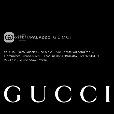
© 2016 - 2025 Guccio Gucci S.p.A. - Alle Rechte vorbehalten. G
Commerce Europe S.p.A. - IT VAT nr 05142860484. LIZENZ SIAE N.
2294/I/1936 und 5647/I/1936