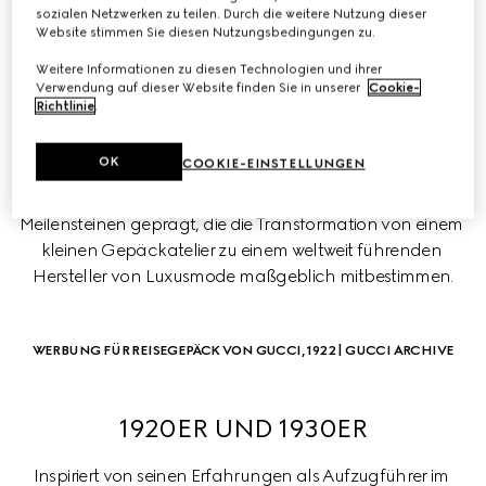
sozialen Netzwerken zu teilen. Durch die weitere Nutzung dieser
Website stimmen Sie diesen Nutzungsbedingungen zu.
Weitere Informationen zu diesen Technologien und ihrer
GUCCI IM LAUFE DER ZEIT
Verwendung auf dieser Website finden Sie in unserer
Cookie-
Richtlinie
.
Die mehr als 100 Jahre umfassende Geschichte des 
OK
COOKIE-EINSTELLUNGEN
Hauses zeugt von einer Vision der ständigen 
Weiterentwicklung. Jedes Jahrzehnt ist dabei von 
Meilensteinen geprägt, die die Transformation von einem 
kleinen Gepäckatelier zu einem weltweit führenden 
Hersteller von Luxusmode maßgeblich mitbestimmen.
WERBUNG FÜR REISEGEPÄCK VON GUCCI, 1922 | GUCCI ARCHIVE
1920ER UND 1930ER
Inspiriert von seinen Erfahrungen als Aufzugführer im 