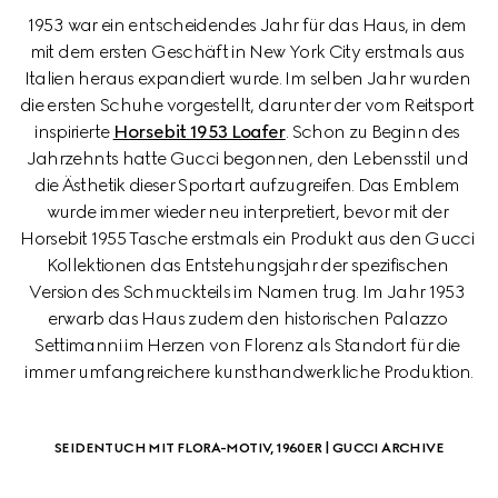
1953 war ein entscheidendes Jahr für das Haus, in dem 
mit dem ersten Geschäft in New York City erstmals aus 
Italien heraus expandiert wurde. Im selben Jahr wurden 
die ersten Schuhe vorgestellt, darunter der vom Reitsport 
inspirierte 
Horsebit 1953 Loafer
. Schon zu Beginn des 
Jahrzehnts hatte Gucci begonnen, den Lebensstil und 
die Ästhetik dieser Sportart aufzugreifen. Das Emblem 
wurde immer wieder neu interpretiert, bevor mit der 
Horsebit 1955 Tasche erstmals ein Produkt aus den Gucci 
Kollektionen das Entstehungsjahr der spezifischen 
Version des Schmuckteils im Namen trug. Im Jahr 1953 
erwarb das Haus zudem den historischen Palazzo 
Settimanni im Herzen von Florenz als Standort für die 
immer umfangreichere kunsthandwerkliche Produktion.
SEIDENTUCH MIT FLORA-MOTIV, 1960ER | GUCCI ARCHIVE