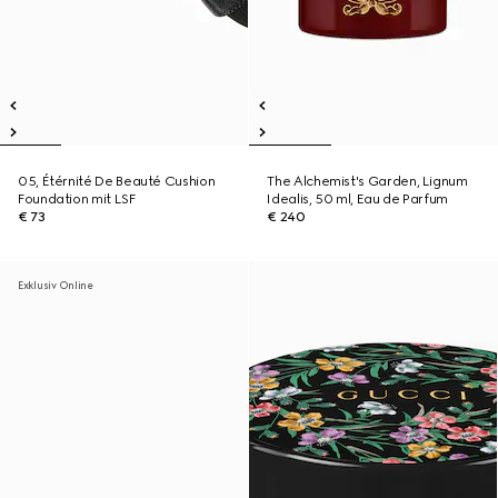
05, Étérnité De Beauté Cushion
The Alchemist's Garden, Lignum
Foundation mit LSF
Idealis, 50 ml, Eau de Parfum
€ 73
€ 240
Exklusiv Online