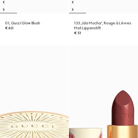
01, Gucci Glow Blush
133 „Ida Mocha“, Rouge à Lèvres
€ 60
Mat Lippenstift
€ 51