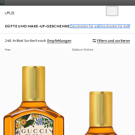
Beauty
DÜFTE UND MAKE-UP-GESCHENKE
Geschenke für sie
Geschenke für ihn
Per
248 Artikel
Sortiert nach
Empfehlungen
Filtern und sortieren
Neu
Exklusiv Online