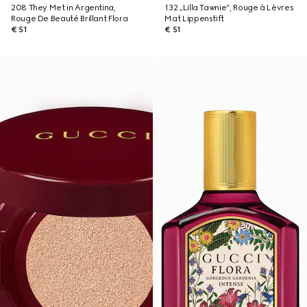
208 They Met in Argentina,
132 „Lilla Tawnie“, Rouge à Lèvres
Rouge De Beauté Brillant Flora
Mat Lippenstift
€ 51
€ 51