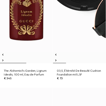
The Alchemist's Garden, Lignum
03,5, Étérnité De Beauté Cushion
Idealis, 100 ml, Eau de Parfum
Foundation mit LSF
€ 345
€ 73