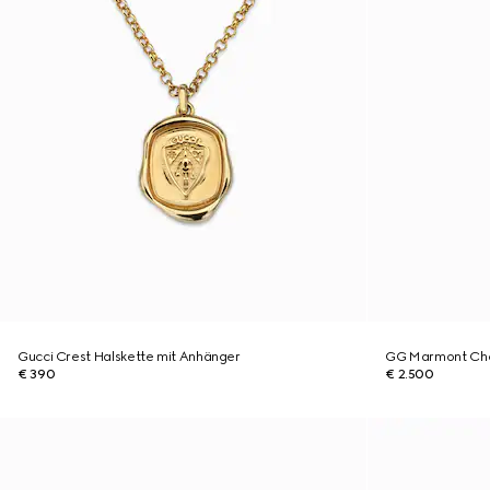
Gucci Crest Halskette mit Anhänger
GG Marmont Chok
€ 390
€ 2.500