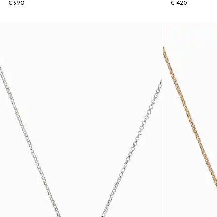
€ 590
€ 420