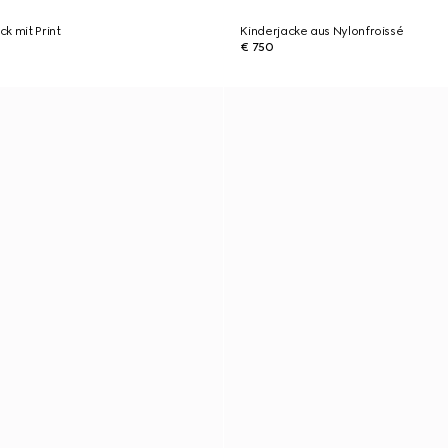
k mit Print
Kinderjacke aus Nylonfroissé
€ 750