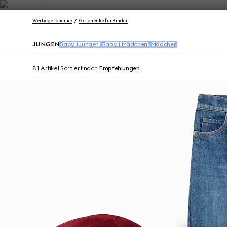
Kontakt
Werbegeschenke
Geschenke für Kinder
JUNGEN
Baby (Jungen)
Baby (Mädchen)
Mädchen
81 Artikel
Sortiert nach
Empfehlungen