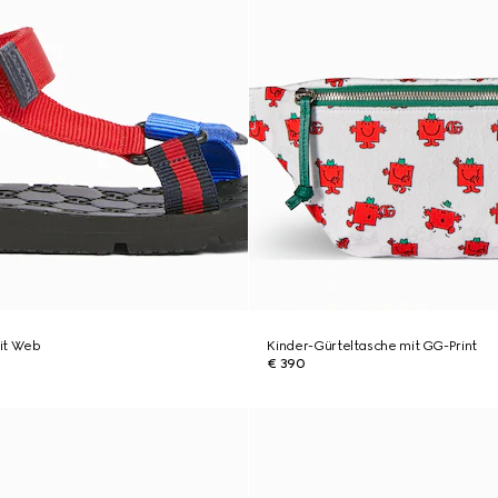
it Web
Kinder-Gürteltasche mit GG-Print
€ 390