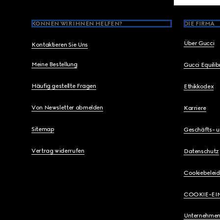
KÖNNEN WIR IHNEN HELFEN?
DIE FIRMA
Über Gucci
Kontaktieren Sie Uns
Meine Bestellung
Gucci Equili
Häufig gestellte Fragen
Ethikkodex
Von Newsletter abmelden
Karriere
Sitemap
Geschäfts- 
Vertrag widerrufen
Datenschutz
Cookiebeleid
COOKIE-EI
Unternehmen