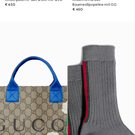
€ 650
Baumwollpopeline mit GG
€ 450