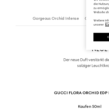
die Nutzung
zu ermöglic
Website st
Gorgeous Orchid Intense
Gorgeous Or
Weitere In
unserer
Co
NEUE
Der neue Duft verstärkt d
salziger Leuchtkra
GUCCI FLORA ORCHID EDP 
Kaufen 50ml