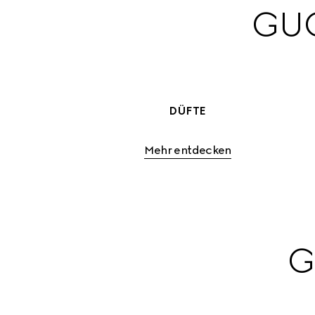
GUC
DÜFTE
Mehr entdecken
G