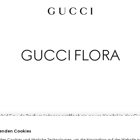
GUCCI FLORA
d Eau de Parfum Intense eröffnet ein neues Kapitel in der Gucc
ekt die freigeistige Natur und kreative Vielseitigkeit von Miley C
Künstlerinnen und kulturellen Ikonen unserer Zeit.
enden Cookies
den Cookies und ähnliche Technologien, um die Navigation auf der Website zu