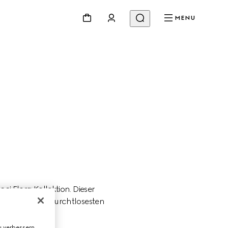
MENU
i Flora Kollektion. Dieser 
yrus, einer der furchtlosesten 
 verbessern,