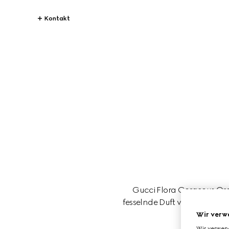
Kontakt
Gucci Flora Gorgeous Orchi
fesselnde Duft verkörpert perf
Wir verw
Wir verwen