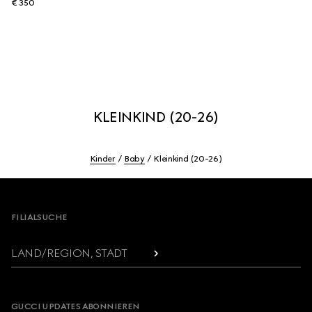
€ 350
KLEINKIND (20-26)
Kinder
Baby
Kleinkind (20-26)
Footer
FILIALSUCHE
LAND/REGION, STADT
GUCCI UPDATES ABONNIEREN