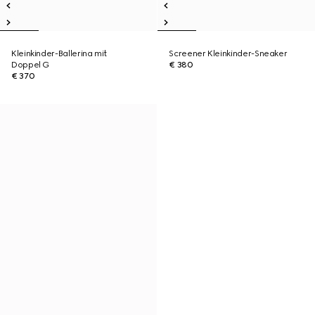
Kleinkinder-Ballerina mit
Screener Kleinkinder-Sneaker
Doppel G
€ 380
€ 370