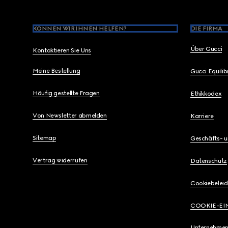
KÖNNEN WIR IHNEN HELFEN?
DIE FIRMA
Über Gucci
Kontaktieren Sie Uns
Meine Bestellung
Gucci Equili
Häufig gestellte Fragen
Ethikkodex
Von Newsletter abmelden
Karriere
Sitemap
Geschäfts- 
Vertrag widerrufen
Datenschutz
Cookiebeleid
COOKIE-EI
Unternehmen