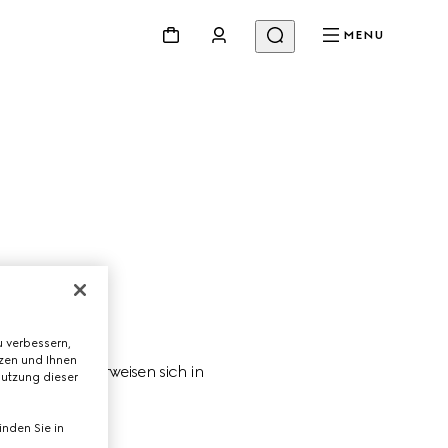
MENU
 verbessern,
tzen und Ihnen
spiriert und erweisen sich in 
Nutzung dieser
gkeit.
nden Sie in