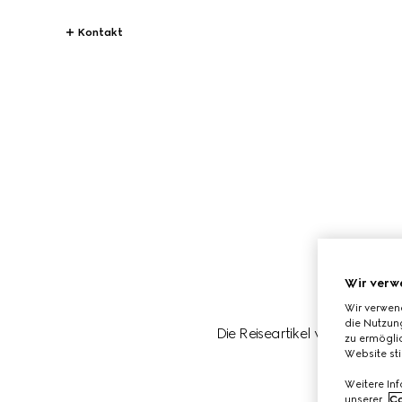
Kontakt
Wir verw
Wir verwen
die Nutzung
Die Reiseartikel von Gucci si
zu ermöglic
diese
Website st
Weitere In
unserer
Co