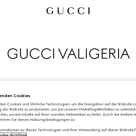
GUCCI VALIGERIA
enden Cookies
den Cookies und ähnliche Technologien, um die Navigation auf der Website zu
 der Website zu analysieren, uns bei unseren Marketingaktivitäten zu unterstü
nd von den Anfängen des Hauses als Atelier für Gepäckstücke in
hen, unsere Inhalte auf Ihren sozialen Netzwerken zu teilen. Durch die weitere 
r Saison als ideale Begleiter für Reisen voller Freude und Leichti
immen Sie diesen Nutzungsbedingungen zu.
formationen zu diesen Technologien und ihrer Verwendung auf dieser Website fi
okie-Richtlinie
.