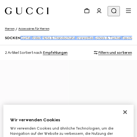
Herren
Accessoires für Herren
SOCKEN
Gürtel
Brillen
Hüte & Handschuhe
Krawatten
Schals & Tücher
Taschen-
2 Artikel
Sortiert nach
Empfehlungen
Filtern und sortieren
Wir verwenden Cookies
Wir verwenden Cookies und ähnliche Technologien, um die
Navigation auf der Website zu verbessern, die Nutzung der