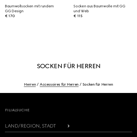
Baumwollsocken mit rundem
Socken aus Baumwolle mit GG
GG Design
und Web
€ 170
€ 115
SOCKEN FÜR HERREN
Herren
Accessoires für Herren
Socken für Herren
Footer
FILIALSUCHE
LAND/REGION, STADT