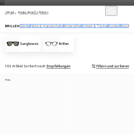
Herren
Accessoires für Herren
BRILLEN
Gürtel
Hüte & Handschuhe
Krawatten
Schals & Tücher
Socken
Taschen
Sunglasses
Brillen
103 Artikel
Sortiert nach
Empfehlungen
Filtern und sortieren
Neu