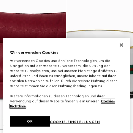
Wir verwenden Cookies
Wir verwenden Cookies und ähnliche Technologien, um die
Navigation auf der Website zu verbessern, die Nutzung der
Website zu analysieren, uns bei unseren Marketingaktivitäten zu
unterstützen und Ihnen zu ermöglichen, unsere Inhalte auf Ihren
sozialen Netzwerken zu teilen. Durch die weitere Nutzung dieser
Website stimmen Sie diesen Nutzungsbedingungen zu.
Weitere Informationen zu diesen Technologien und ihrer
Verwendung auf dieser Website finden Sie in unserer
Cookie-
Richtlinie
.
OK
COOKIE-EINSTELLUNGEN