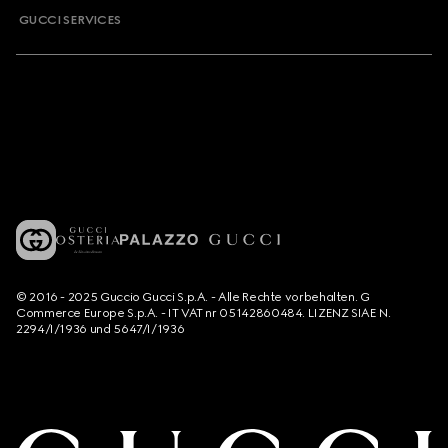
GUCCI SERVICES
© 2016 - 2025 Guccio Gucci S.p.A. - Alle Rechte vorbehalten. G
Commerce Europe S.p.A. - IT VAT nr 05142860484. LIZENZ SIAE N.
2294/I/1936 und 5647/I/1936