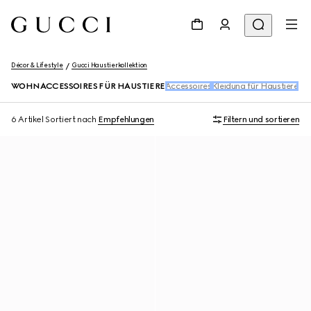
Décor & Lifestyle
Gucci Haustierkollektion
WOHNACCESSOIRES FÜR HAUSTIERE
Accessoires
Kleidung für Haustiere​
6 Artikel
Sortiert nach
Empfehlungen
Filtern und sortieren