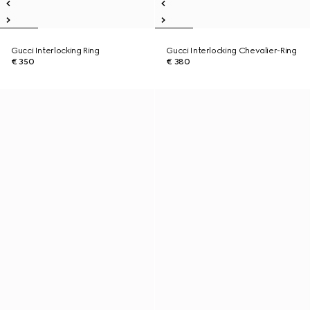
Gucci Interlocking Ring
Gucci Interlocking Chevalier-Ring
€ 350
€ 380