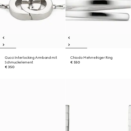
Gucci Interlocking Armband mit
Chiodo Mehrreihiger Ring
Schmuckelement
€ 550
€ 350