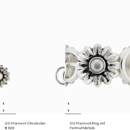
GG Marmont Ohrstecker
GG Marmont Ring mit
€ 320
Perlmuttdetails