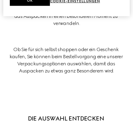
OK
Eleganz, die unsere Marke auszeichnet – mit Liebe 
COOKIE-EINSTELLUNGEN
designt, um Ihren Artikel perfekt in Szene zu setzen und 
das Auspacken in einen besonderen Moment zu 
verwandeln.
Ob Sie für sich selbst shoppen oder ein Geschenk 
kaufen, Sie können beim Bestellvorgang eine unserer 
Verpackungsoptionen auswählen, damit das 
Auspacken zu etwas ganz Besonderem wird.
DIE AUSWAHL ENTDECKEN 