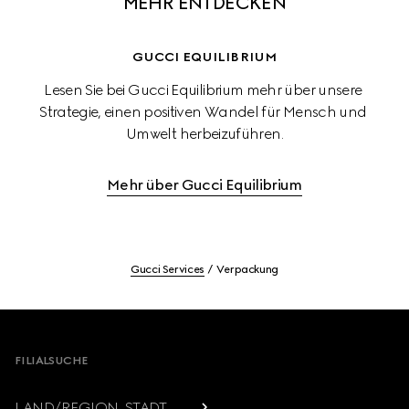
MEHR ENTDECKEN
GUCCI EQUILIBRIUM
Lesen Sie bei Gucci Equilibrium mehr über unsere 
Strategie, einen positiven Wandel für Mensch und 
Umwelt herbeizuführen.
Mehr über Gucci Equilibrium
Gucci Services
Verpackung
Footer
FILIALSUCHE
LAND/REGION, STADT