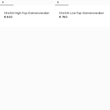
Stretch High-Top-Damensneaker
Stretch Low-Top-Damensneaker
€ 850
€ 780