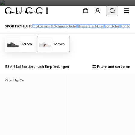
Damen
Schuhe für Damen
SPORTSCHUHE
Mokassins & Schnürschuhe
Slippers & Mules
Sandalen
Pantolet
Herren
Damen
53 Artikel
Sortiert nach
Empfehlungen
Filtern und sortieren
Virtual Try-On