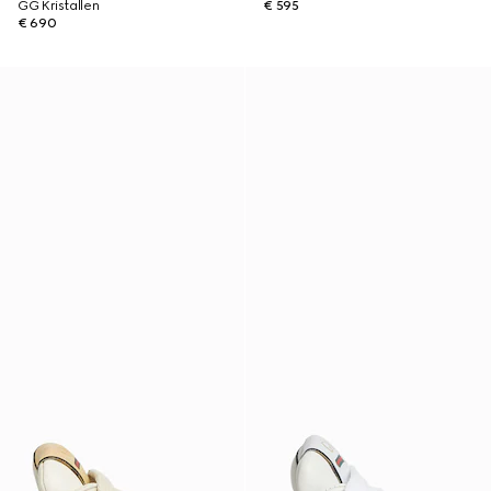
GG Kristallen
€ 595
€ 690