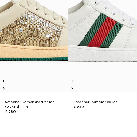
Screener Damensneaker mit
Screener Damensneaker
GG Kristallen
€ 850
€ 980