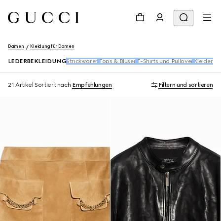
Damen
Kleidung für Damen
LEDERBEKLEIDUNG
Strickwaren
Tops & Blusen​
T-Shirts und Pullover
Kleider u
21 Artikel
Sortiert nach
Empfehlungen
Filtern und sortieren