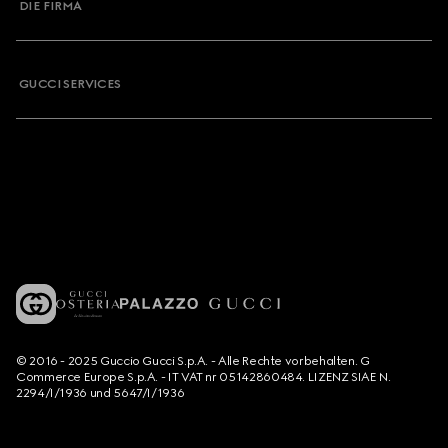
DIE FIRMA
GUCCI SERVICES
© 2016 - 2025 Guccio Gucci S.p.A. - Alle Rechte vorbehalten. G
Commerce Europe S.p.A. - IT VAT nr 05142860484. LIZENZ SIAE N.
2294/I/1936 und 5647/I/1936