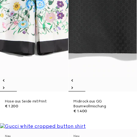
Hose aus Seide mit Print
Midirock aus GG
€ 1.200
Baumwollmischung
€ 1.400
Neu
Neu