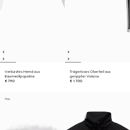
Verkürztes Hemd aus
Trägerloses Oberteil aus
Baumwollpopeline
gerippter Viskose
€ 790
€ 1.700
Neu