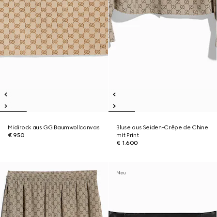
Midirock aus GG Baumwollcanvas
Bluse aus Seiden-Crêpe de Chine
€ 950
mit Print
€ 1.600
Neu