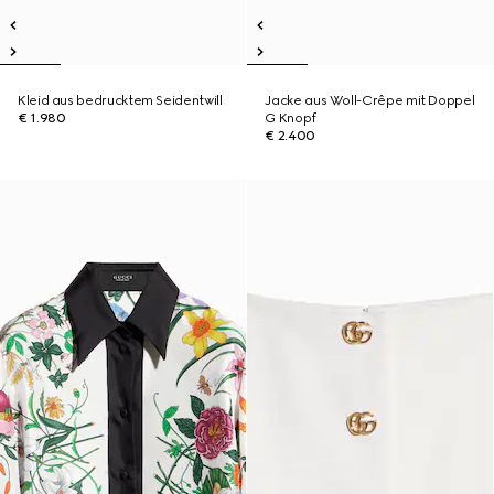
Kleid aus bedrucktem Seidentwill
Jacke aus Woll-Crêpe mit Doppel
€ 1.980
G Knopf
€ 2.400