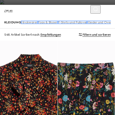
Damen
KLEIDUNG
Strickwaren
Tops & Blusen​
T-Shirts und Pullover
Kleider und Overall
548 Artikel
Sortiert nach
Empfehlungen
Filtern und sortieren