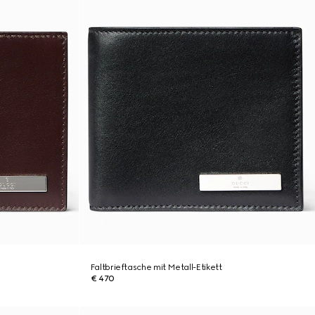
Faltbrieftasche mit Metall-Etikett
€ 470