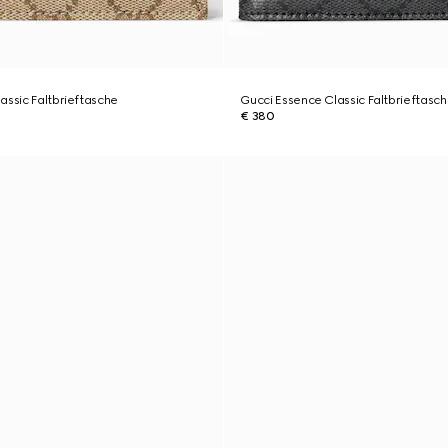
assic Faltbrieftasche
Gucci Essence Classic Faltbrieftasc
€ 380