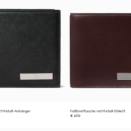
t Metall-Anhänger
Faltbrieftasche mit Metall-Etikett
€ 470