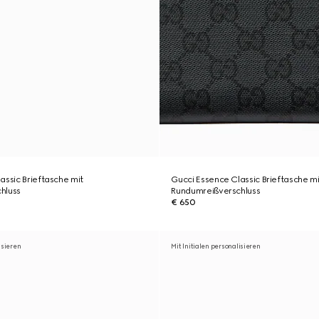
assic Brieftasche mit
Gucci Essence Classic Brieftasche mi
hluss
Rundumreißverschluss
€ 650
isieren
Mit Initialen personalisieren