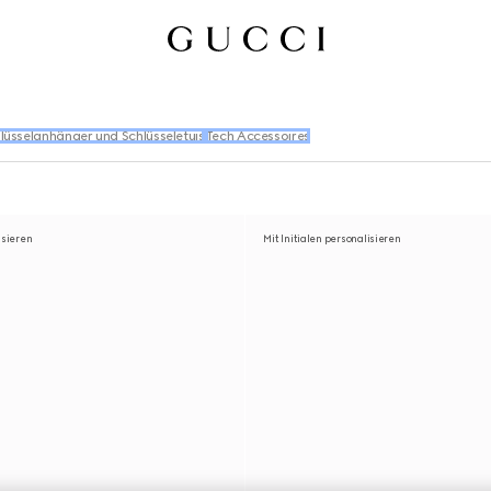
lüsselanhänger und Schlüsseletuis
Tech Accessoires
isieren
Mit Initialen personalisieren