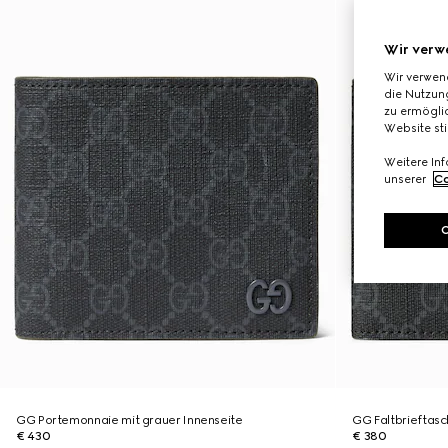
Wir verw
Wir verwen
die Nutzung
zu ermöglic
Website st
Weitere In
unserer
Co
GG Portemonnaie mit grauer Innenseite
GG Faltbrieftasc
€ 430
€ 380