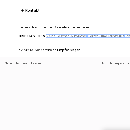
Kontakt
Herren
Brieftaschen und Kleinlederwaren für Herren
BRIEFTASCHEN
Kleine Taschen & Pouches
Karten- und Münzetuis
Sch
47 Artikel
Sortiert nach
Empfehlungen
Mit Initialen personalisieren
Mit Initialen personal