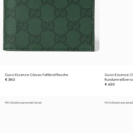
Gucci Essence Classic Faltbrieftasche
Gucci Essence Cl
€ 380
Rundumreißversc
€ 650
Mit Initialen personalisieren
Mit Initialen personal