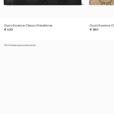
Gucci Essence Classic Münzbörse
Gucci Essence Cl
€ 430
€ 380
Mit Initialen personalisieren