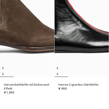
Herrenstiefelette mit Distressed-
Herren Cupertino Stiefelette
Effekt
€ 950
€ 1.290