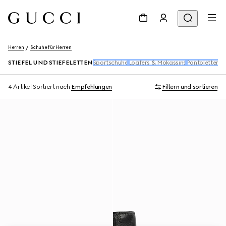
Herren
Schuhe für Herren
STIEFEL UND STIEFELETTEN
Sportschuhe
Loafers & Mokassins
Pantoletten &
4 Artikel
Sortiert nach
Empfehlungen
Filtern und sortieren