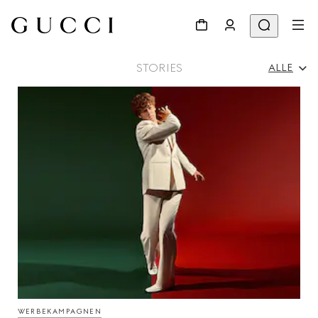
STORIES
ALLE
Alle
Werbekampagnen
Persönlichkeiten & Events
Modenschau
WERBEKAMPAGNEN