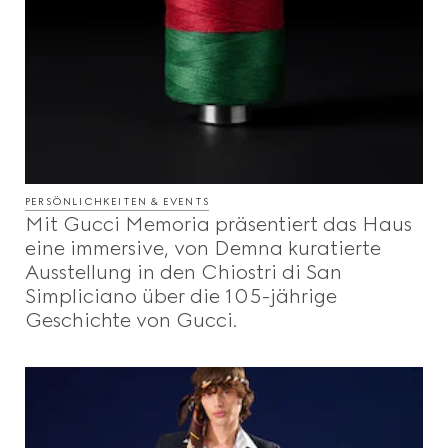
PERSÖNLICHKEITEN & EVENTS
Mit Gucci Memoria präsentiert das Haus
eine immersive, von Demna kuratierte
Ausstellung in den Chiostri di San
Simpliciano über die 105-jährige
Geschichte von Gucci.