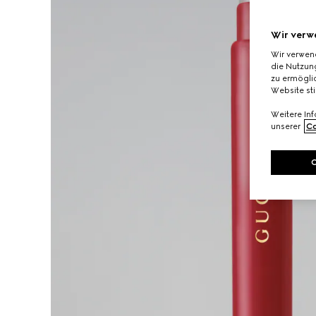
Wir verw
Wir verwen
die Nutzung
zu ermöglic
Website st
Weitere In
unserer
Co