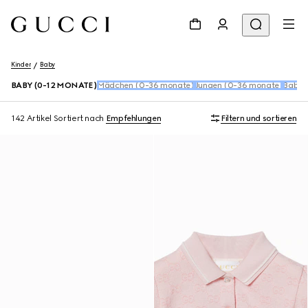
Kinder
Baby
BABY (0-12 MONATE)
Mädchen (0-36 monate)
Jungen (0-36 monate)
Baby 
142 Artikel
Sortiert nach
Empfehlungen
Filtern und sortieren