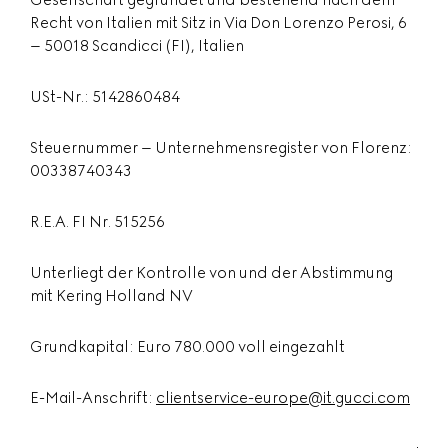
Gesellschaft gegründet und bestehend nach dem
Recht von Italien mit Sitz in Via Don Lorenzo Perosi, 6
– 50018 Scandicci (FI), Italien
USt-Nr.: 5142860484
Steuernummer – Unternehmensregister von Florenz:
00338740343
R.E.A. FI Nr. 515256
Unterliegt der Kontrolle von und der Abstimmung
mit Kering Holland NV
Grundkapital: Euro 780.000 voll eingezahlt
E-Mail-Anschrift:
clientservice-europe@it.gucci.com