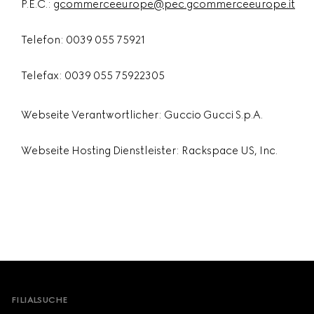
P.E.C.:
gcommerceeurope@pec.gcommerceeurope.it
Telefon: 0039 055 75921
Telefax: 0039 055 75922305
Webseite Verantwortlicher: Guccio Gucci S.p.A.
Webseite Hosting Dienstleister: Rackspace US, Inc.
Footer
FILIALSUCHE