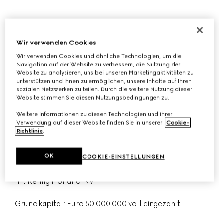
Guccio Gucci S.p.A.
Wir verwenden Cookies
Gesellschaft gegründet und bestehend nach dem
Wir verwenden Cookies und ähnliche Technologien, um die
Recht von Italien mit Sitz in Via Tornabuoni 73/r, 50123
Navigation auf der Website zu verbessern, die Nutzung der
Florenz, Italien
Website zu analysieren, uns bei unseren Marketingaktivitäten zu
unterstützen und Ihnen zu ermöglichen, unsere Inhalte auf Ihren
sozialen Netzwerken zu teilen. Durch die weitere Nutzung dieser
USt-Nr.: 04294710480
Website stimmen Sie diesen Nutzungsbedingungen zu.
Steuernummer – Unternehmensregister von Florenz:
Weitere Informationen zu diesen Technologien und ihrer
Verwendung auf dieser Website finden Sie in unserer
Cookie-
03031300159
Richtlinie
.
R.E.A. FI Nr. 438090
OK
COOKIE-EINSTELLUNGEN
Unterliegt der Kontrolle von und der Abstimmung
mit Kering Holland NV
Grundkapital: Euro 50.000.000 voll eingezahlt