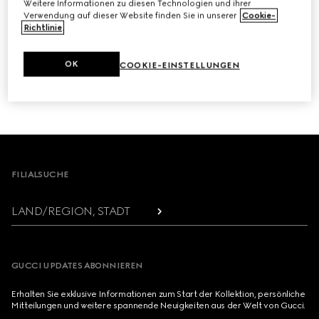
Weitere Informationen zu diesen Technologien und ihrer
Verwendung auf dieser Website finden Sie in unserer
Cookie-
Richtlinie
.
OK
COOKIE-EINSTELLUNGEN
ABMELDEN
Footer
FILIALSUCHE
LAND/REGION, STADT
GUCCI UPDATES ABONNIEREN
Erhalten Sie exklusive Informationen zum Start der Kollektion, persönliche
Mitteilungen und weitere spannende Neuigkeiten aus der Welt von Gucci.