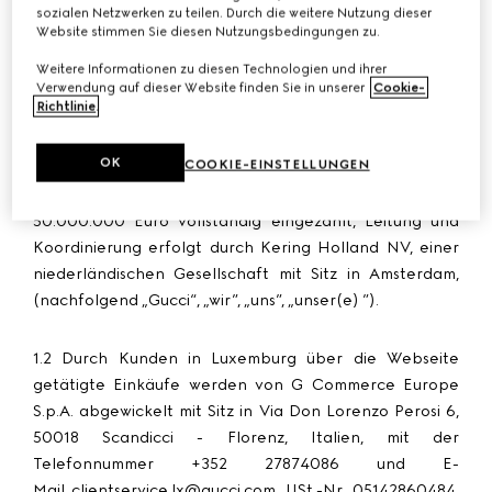
1.1 Die Webseite und ihre Inhalte werden von Guccio
sozialen Netzwerken zu teilen. Durch die weitere Nutzung dieser
Website stimmen Sie diesen Nutzungsbedingungen zu.
Gucci SpA gestaltet, betrieben und verwaltet, einer
italienischen Aktiengesellschaft, die als
Weitere Informationen zu diesen Technologien und ihrer
Verwendung auf dieser Website finden Sie in unserer
Cookie-
Einzelunternehmen mit Sitz in der Via Tornabuoni 73r,
Richtlinie
.
50123 Florenz, Italien eingetragen ist, USt.-Nr.
04294710480, Handelsregister- und Steuernummer
OK
COOKIE-EINSTELLUNGEN
03031300159, Nummer im Verzeichnis der Wirtschafts-
und Verwaltungsdaten (REA) FI-438090, Grundkapital
50.000.000 Euro vollständig eingezahlt, Leitung und
Koordinierung erfolgt durch Kering Holland NV, einer
niederländischen Gesellschaft mit Sitz in Amsterdam,
(nachfolgend „
Gucci
“, „
wir
”, „
uns
”, „
unser(e)
”).
1.2 Durch Kunden in Luxemburg über die Webseite
getätigte Einkäufe werden von G Commerce Europe
S.p.A. abgewickelt mit Sitz in Via Don Lorenzo Perosi 6,
50018 Scandicci - Florenz, Italien, mit der
Telefonnummer +352 27874086 und E-
Mail
clientservice.lx@gucci.com
, USt.-Nr. 05142860484,