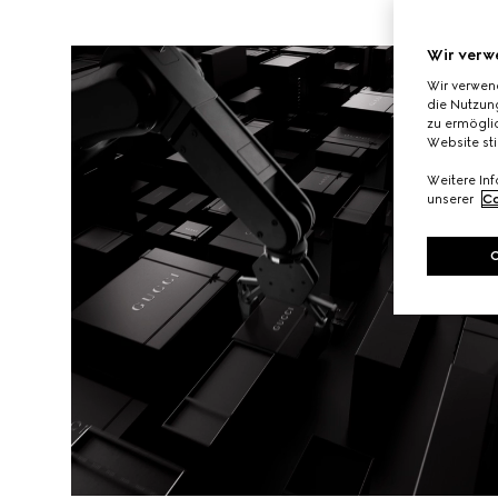
Wir verw
Wir verwen
die Nutzung
zu ermöglic
Website st
Weitere In
unserer
Co