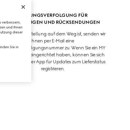
SENDUNGSVERFOLGUNG FÜR 
BESTELLUNGEN UND RÜCKSENDUNGEN
 verbessern,
tzen und Ihnen
Nutzung dieser
Sobald Ihre Bestellung auf dem Weg ist, senden wir 
Ihnen per E-Mail eine 
nden Sie in
Sendungsverfolgungsnummer zu. Wenn Sie ein MY 
GUCCI Konto eingerichtet haben, können Sie sich 
online oder in der App für Updates zum Lieferstatus 
registrieren.