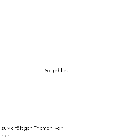
So geht es
s zu vielfältigen Themen, von 
onen.