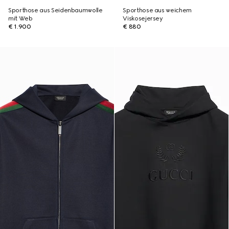
Sporthose aus Seidenbaumwolle
Sporthose aus weichem
mit Web
Viskosejersey
€ 1.900
€ 880