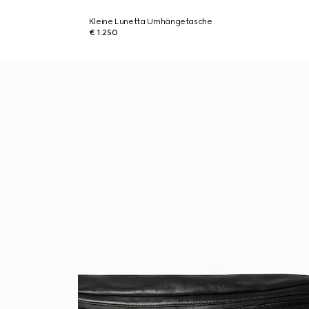
Kleine Lunetta Umhängetasche
€ 1.250