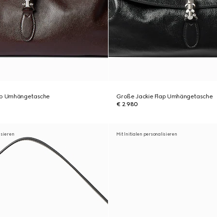
lap Umhängetasche
Große Jackie Flap Umhängetasche
€ 2.980
isieren
Mit Initialen personalisieren