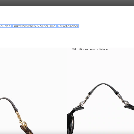
Pouches
Gürteltaschen & Sling Bags
Reisetaschen
Mit Initialen personalisieren