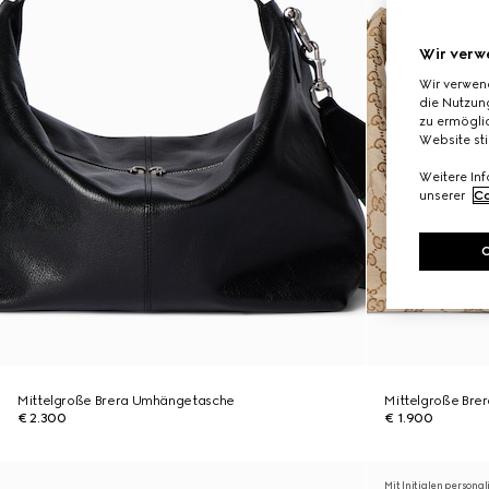
Wir verw
Wir verwen
die Nutzung
zu ermöglic
Website st
Weitere In
unserer
Co
Mittelgroße Brera Umhängetasche
Mittelgroße Br
€ 2.300
€ 1.900
Mit Initialen personal