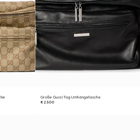
che
Große Gucci Tag Umhängetasche
€ 2.500