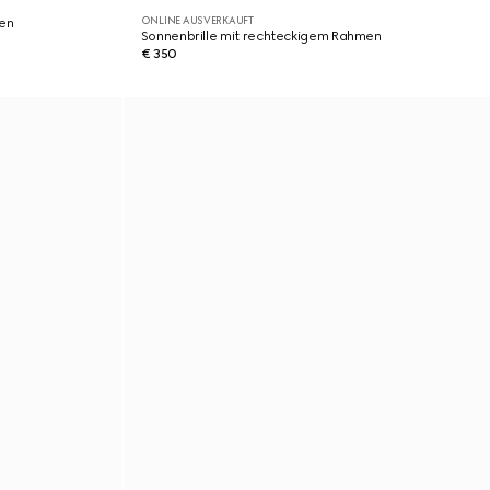
ONLINE AUSVERKAUFT
men
Sonnenbrille mit rechteckigem Rahmen
€ 350