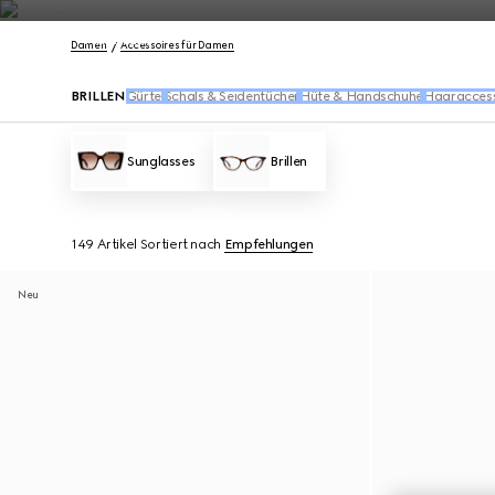
Kontakt
Damen
Accessoires für Damen
BRILLEN
Gürtel
Schals & Seidentücher
Hüte & Handschuhe
Haaraccess
Sunglasses
Brillen
149 Artikel
Sortiert nach
Empfehlungen
Neu