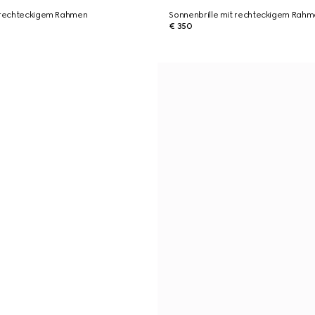
t rechteckigem Rahmen
Sonnenbrille mit rechteckigem Rah
€ 350